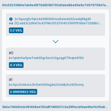
00c532336bfa7ab9e45f79d65165792d0ebd6be90e8c70979799d7a3f73fd8a7
bv1quurg5cfqhz4d395r5l0msa5wwdd32xadq58g45
via
[0] add3c2d6ef3c42ff4b2f03210453199ff6196e73268b110fbd90ea03cad8a4de
3.2 VEIL
#0
bv1qtdnfas5pw7xek55gr3ex2n3gzqg97fkqke5f90
0.3 VEIL
#1
bv1qzc0zhkxns3tv5en009ag9a22zle8j3nz905smq
2.89939822 VEIL
3bbe748d93cb081406ed130a8f7df4937c3a39f0ecbfdae66a11c09a8dce214f