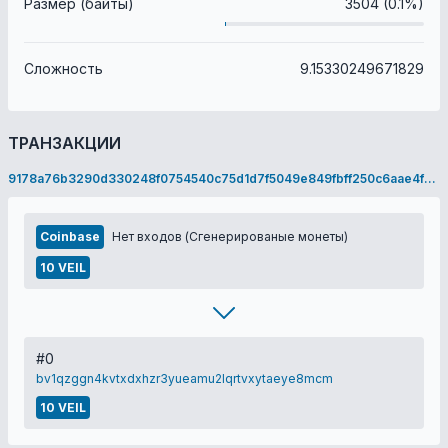
Размер (байты)
3504 (0.1%)
Сложность
9.15330249671829
ТРАНЗАКЦИИ
9178a76b3290d330248f0754540c75d1d7f5049e849fbff250c6aae4f270e1f1
Coinbase
Нет входов (Сгенерированые монеты)
10 VEIL
#0
bv1qzggn4kvtxdxhzr3yueamu2lqrtvxytaeye8mcm
10 VEIL