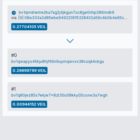
bv1qnrdrwme2ka7ag2j4jkgun7uc8ge0nhp286mdk9
via
[0] 08e333a2d85ebe9492205f5328402a59c4b0b4e65c70d82429e75231e48dbf8a
0.27704105 VEIL
#0
bv1qwapys4ltkju8hjf65n9uymqwvvx38csqk4ckgu
0.26699799 VEIL
#1
bv1q80jez85s7ekjw7x8zt30u08kky05csxw3a7wgh
0.00944152 VEIL