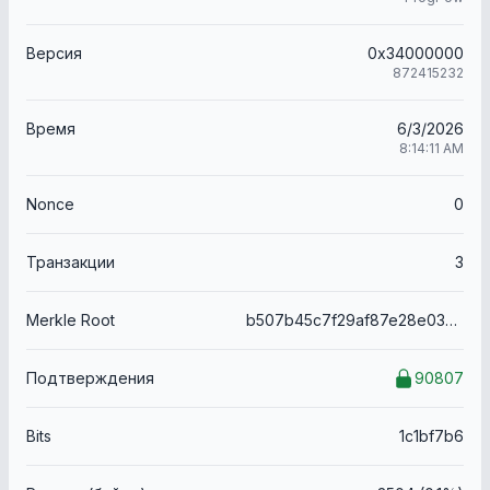
Версия
0x34000000
872415232
Время
6/3/2026
8:14:11 AM
Nonce
0
Транзакции
3
Merkle Root
b507b45c7f29af87e28e03b62fba7458905417a07490968070deaba7ab321040
Подтверждения
90807
Bits
1c1bf7b6