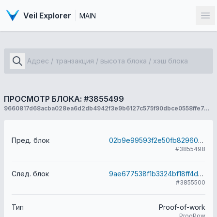
Veil Explorer
MAIN
От
ПРОСМОТР БЛОКА: #3855499
9660817d68acba028ea6d2db4942f3e9b6127c575f90dbce0558ffe7448bf826
Пред. блок
02b9e99593f2e50fb82960c48b94db86b233e387d03329d5b7ddfca90aca7027
#3855498
След. блок
9ae677538f1b3324bf18ff4d545c9adffc1d1acf70ea58e7e034558e21f2b121
#3855500
Тип
Proof-of-work
ProgPow