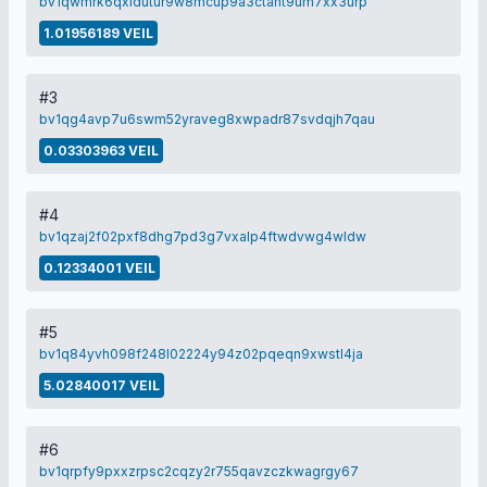
bv1qwmrk6qxldutur9w8mcup9a3ctaht9um7xx3urp
1.01956189 VEIL
#3
bv1qg4avp7u6swm52yraveg8xwpadr87svdqjh7qau
0.03303963 VEIL
#4
bv1qzaj2f02pxf8dhg7pd3g7vxalp4ftwdvwg4wldw
0.12334001 VEIL
#5
bv1q84yvh098f248l02224y94z02pqeqn9xwstl4ja
5.02840017 VEIL
#6
bv1qrpfy9pxxzrpsc2cqzy2r755qavzczkwagrgy67