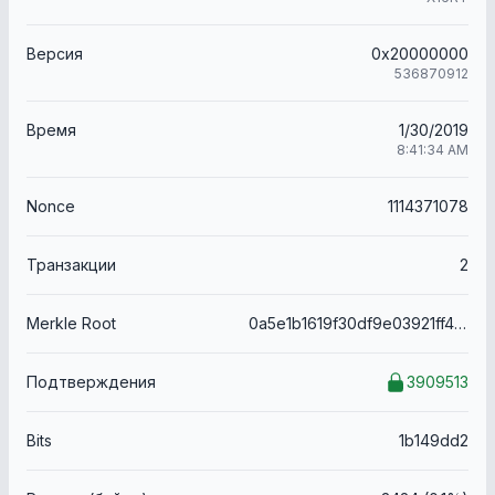
Версия
0x20000000
536870912
Время
1/30/2019
8:41:34 AM
Nonce
1114371078
Транзакции
2
Merkle Root
0a5e1b1619f30df9e03921ff47228c442710c70c62fbd0661ef8b8c523c0bc99
Подтверждения
3909513
Bits
1b149dd2