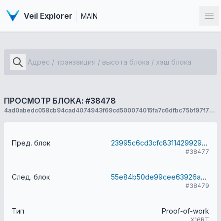
Veil Explorer
MAIN
От
ПРОСМОТР БЛОКА: #38478
4ad0abedc058cb94cad4074943f69cd500074015fa7c6dfbc75bf97f71420226
Пред. блок
23995c6cd3cfc83114299296b41103e0013a829c8223896168f1b466fe8a47ae
#38477
След. блок
55e84b50de99cee63926a5bac1bebd0fd40e9e38281d798977fccab6407fd1f2
#38479
Тип
Proof-of-work
X16RT