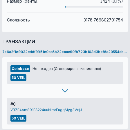
Размер (байты)
3424 (0.1%)
Сложность
3178.766802701754
ТРАНЗАКЦИИ
7e6a2f1e9032cddf91f51e0aa5b22eaac90fb723b103d3bef6a20554aba459c1
Coinbase
Нет входов (Сгенерированые монеты)
50 VEIL
#0
VRZF4Am891FS224uuNirsrEugqMyg3VxjJ
50 VEIL