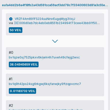
ea1a4dd2b6a4f18fb2a43d591cca59acf3dd78c7f33400603d81a3c55e3f327b
VRZF4Am891FS224uuNirsrEugqMyg3VxjJ
via
[0] 006d0eb7dc4eb0eb8551b234994f73cee43bb91f509617e927ffc8d0681117a6
50 VEIL
#0
bv1qze0sj7525pkxv6krjeln4h7uveh49cfejg2wxc
38.04945659 VEIL
#1
bv1q9h42ps24sg6rkgwj6ksjfanwjky9ftzqpvcmc7
0.01183732 VEIL
#2