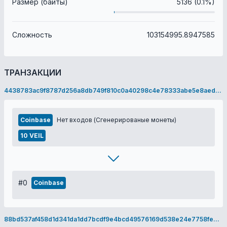
Размер (байты)
5136 (0.1%)
Сложность
103154995.8947585
ТРАНЗАКЦИИ
4438783ac9f8787d256a8db749f810c0a40298c4e78333abe5e8aedde42c2f66
Coinbase
Нет входов (Сгенерированые монеты)
10 VEIL
#0
Coinbase
88bd537af458d1d341da1dd7bcdf9e4bcd49576169d538e24e7758fe8e906df7