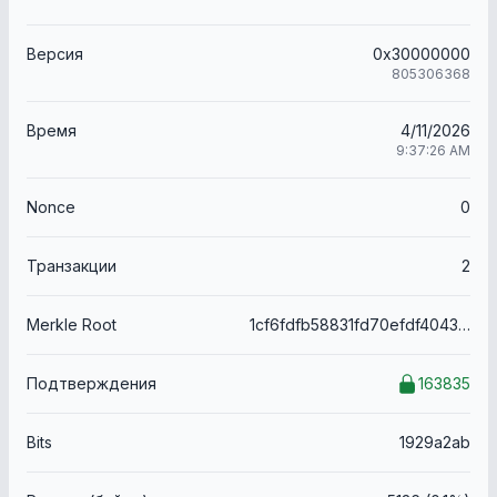
Версия
0x30000000
805306368
Время
4/11/2026
9:37:26 AM
Nonce
0
Транзакции
2
Merkle Root
1cf6fdfb58831fd70efdf4043a453d4d9eebfa628275b00e42140914844379b8
Подтверждения
163835
Bits
1929a2ab