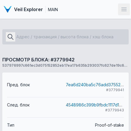
Veil Explorer
MAIN
От
ПРОСМОТР БЛОКА: #3779942
537976997c661ec3d075152852eb17ea17b635b293037fc627de19c6d3e0f8ce
Пред. блок
7ea6d240ba5c76add37552457d782b2a9fc02dd2799a9e2771229262a6fd5094
#3779941
След. блок
4548986c399b9fbdc1117d1bea348f997000de070fc2231effb4dc322c27de0d
#3779943
Тип
Proof-of-stake