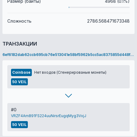
Размер (байты)
4968 (0.1%)
Сложность
2786.568471673348
ТРАНЗАКЦИИ
6ef6182dab62ccb695cb76e513041e58bf5962b5cc5ac8375855d448fc0e5e42
Coinbase
Нет входов (Сгенерированые монеты)
50 VEIL
#0
VRZF4Am891FS224uuNirsrEugqMyg3VxjJ
50 VEIL