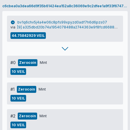
c6cbea0a3dea66d9f35b61424ea152a8c36069e9c2dfee1a9f33f67476926d1e
bv1q6chv5j4a4w06c8pfs99xpyzd0adf7h6d6pzs07
via
[9] a325dbd20b74a1954078488a2744363e9f8fcd66880890c92448c5a0b55eec15
44.75842929 VEIL
#0
Zerocoin
Mint
10 VEIL
#1
Zerocoin
Mint
10 VEIL
#2
Zerocoin
Mint
10 VEIL