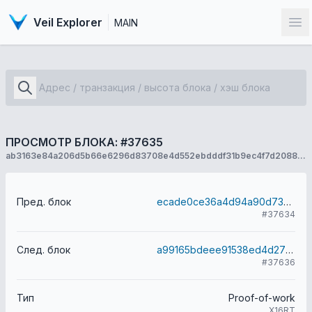
Veil Explorer
MAIN
От
ПРОСМОТР БЛОКА: #37635
ab3163e84a206d5b66e6296d83708e4d552ebdddf31b9ec4f7d20887aca4f2c3
Пред. блок
ecade0ce36a4d94a90d73dbb6f67f869700582c633733d7d27a504419459684d
#37634
След. блок
a99165bdeee91538ed4d2761a3f84c6a11cf80db4405713bc4cb3339e26150e9
#37636
Тип
Proof-of-work
X16RT