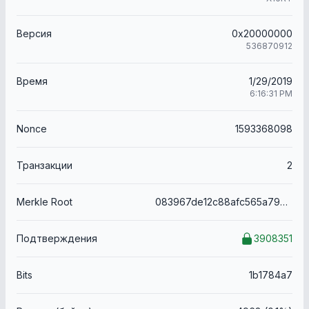
Версия
0x20000000
536870912
Время
1/29/2019
6:16:31 PM
Nonce
1593368098
Транзакции
2
Merkle Root
083967de12c88afc565a79718126af1696d4154d39ec9c3faa6fef64b5170afe
Подтверждения
3908351
Bits
1b1784a7