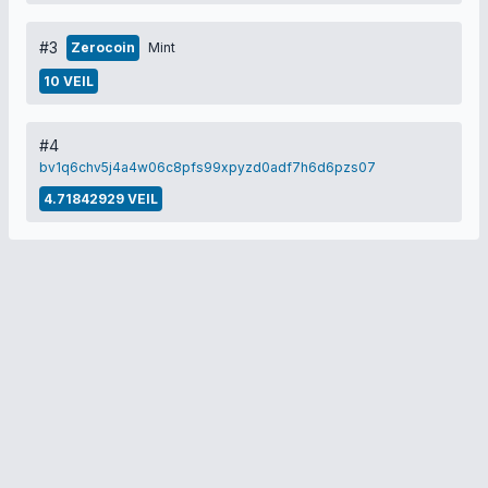
#3
Zerocoin
Mint
10 VEIL
#4
bv1q6chv5j4a4w06c8pfs99xpyzd0adf7h6d6pzs07
4.71842929 VEIL