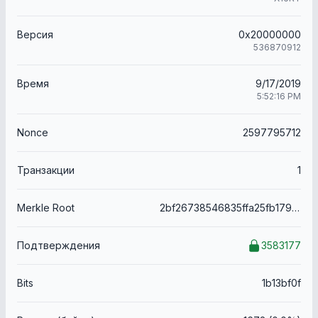
Версия
0x20000000
536870912
Время
9/17/2019
5:52:16 PM
Nonce
2597795712
Транзакции
1
Merkle Root
2bf26738546835ffa25fb1792e855eb694ebd7a69c527a5f41f0e8f917631e8f
Подтверждения
3583177
Bits
1b13bf0f