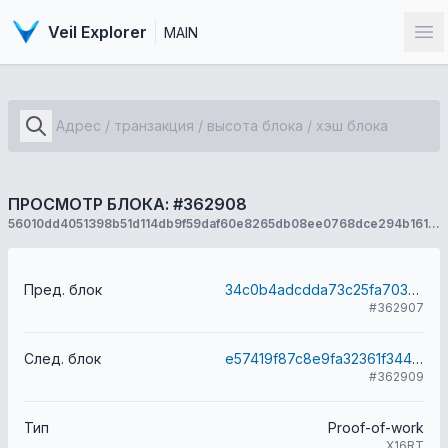
Veil Explorer
MAIN
От
ПРОСМОТР БЛОКА: #362908
56010dd4051398b51d114db9f59daf60e8265db08ee0768dce294b1610cd18ee
Пред. блок
34c0b4adcdda73c25fa703a49d200131f47f754e39f0bdf208d27c0c3c2b8111
#362907
След. блок
e57419f87c8e9fa32361f3444c28a6d5f2daeeda68612a90d99e5dacdd12e97d
#362909
Тип
Proof-of-work
X16RT