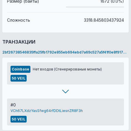
Размер (байты)
1672 (0.0%)
Сложность
3318.845803437924
ТРАНЗАКЦИИ
2bf26738546835ffa25fb1792e855eb694ebd7a69c527a5f41f0e8f917631e8f
Coinbase
Нет входов (Сгенерированые монеты)
50 VEIL
#0
VCh67LXdzYasSfwg64rfDDtLiesnZR8F3h
50 VEIL