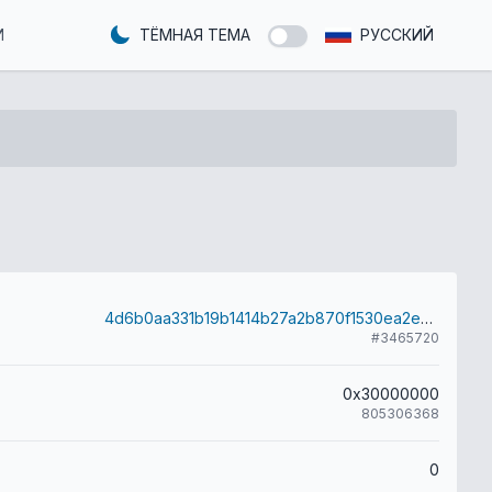
И
ТЁМНАЯ ТЕМА
РУССКИЙ
4d6b0aa331b19b1414b27a2b870f1530ea2e9f7181e76bdc5239d41102bae3e3
#3465720
0x30000000
805306368
0