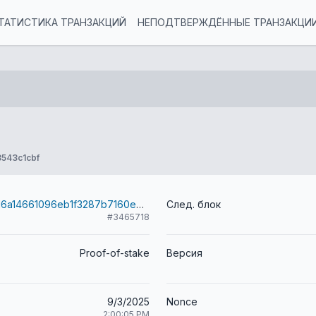
ТАТИСТИКА ТРАНЗАКЦИЙ
НЕПОДТВЕРЖДЁННЫЕ ТРАНЗАКЦИ
543c1cbf
1a87930b18e16a14661096eb1f3287b7160ebb18eef1d5eab65c312db639477e
След. блок
#3465718
Proof-of-stake
Версия
9/3/2025
Nonce
2:00:05 PM