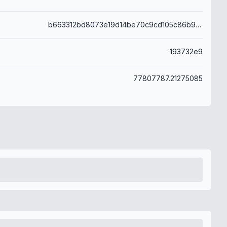
b663312bd8073e19d14be70c9cd105c86b99f3c4dc95ce9b3c67bbc6318d3df2
193732e9
77807787.21275085