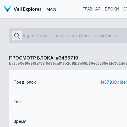
Veil Explorer
ГЛАВНАЯ
БЛОКИ
С
MAIN
ПРОСМОТР БЛОКА: #3465719
ba2ce0e16e98fa759f8d39ca818b2d18b3e58b89e05588e1dc902dd8
Пред. блок
Тип
Время