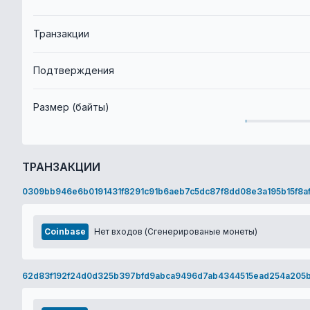
Транзакции
Подтверждения
Размер (байты)
ТРАНЗАКЦИИ
0309bb946e6b0191431f8291c91b6aeb7c5dc87f8dd08e3a195b15f8a
Coinbase
Нет входов (Сгенерированые монеты)
62d83f192f24d0d325b397bfd9abca9496d7ab4344515ead254a205