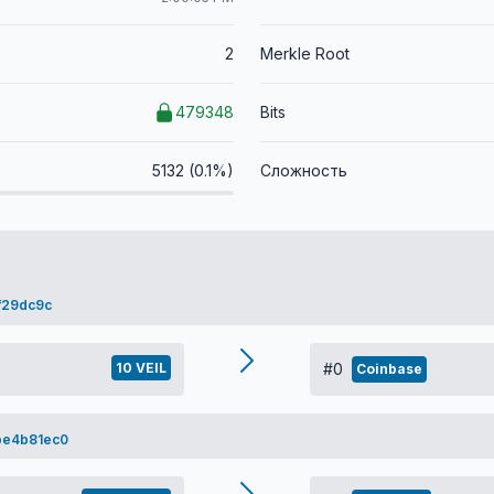
2
Merkle Root
479348
Bits
5132 (0.1%)
Сложность
f29dc9c
10 VEIL
#0
Coinbase
be4b81ec0