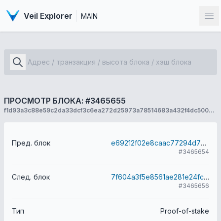
Veil Explorer
MAIN
От
ПРОСМОТР БЛОКА: #3465655
f1d93a3c88e59c2da33dcf3c6ea272d25973a78514683a432f4dc500a7ab021b
Пред. блок
e69212f02e8caac77294d79e0bd3763bf091b42ac75ca23832d5a799f855e35c
#3465654
След. блок
7f604a3f5e8561ae281e24fcad6d98d646f116e6da2092efccb59928ebafcead
#3465656
Тип
Proof-of-stake