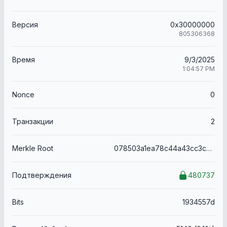
Версия
0x30000000
805306368
Время
9/3/2025
1:04:57 PM
Nonce
0
Транзакции
2
Merkle Root
078503a1ea78c44a43cc3c8b7eea1a33573bbcce35dcf4fd5ca04bf388c7a871
Подтверждения
480737
Bits
1934557d