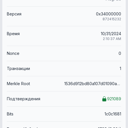
Версия
0x34000000
872415232
Время
10/31/2024
2:10:37 AM
Nonce
0
Транзакции
1
Merkle Root
1536d912bd80a107d01090a8484dbaf2647be2692009122d2593edb1d9ef35ec
Подтверждения
921089
Bits
1c0c1681