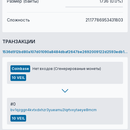
Размер (байты)
1736 (0.0%)
Сложность
21.17786953431803
ТРАНЗАКЦИИ
1536d912bd80a107d01090a8484dbaf2647be2692009122d2593edb1d9ef35ec
Coinbase
Нет входов (Сгенерированые монеты)
10 VEIL
#0
bv1qzggn4kvtxdxhzr3yueamu2lqrtvxytaeye8mcm
10 VEIL