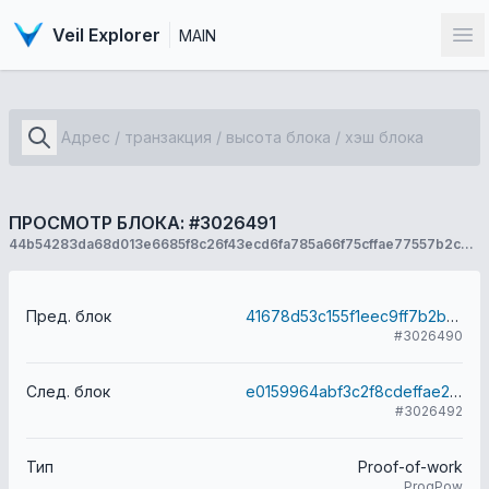
Veil Explorer
MAIN
От
ПРОСМОТР БЛОКА: #3026491
44b54283da68d013e6685f8c26f43ecd6fa785a66f75cffae77557b2cee96a82
Пред. блок
41678d53c155f1eec9ff7b2b97854213be40645adfcdcb433c04c677edcf887d
#3026490
След. блок
e0159964abf3c2f8cdeffae2d4f3521602675f66adcd45c2bafa30a46ffbef9f
#3026492
Тип
Proof-of-work
ProgPow