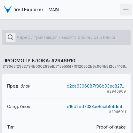
Veil Explorer
MAIN
От
ПРОСМОТР БЛОКА: #2946910
3130d5f2952734b030289efb715e555f7f9120552b6c064b512ca4168be21b0f
Пред. блок
d2ca6306087f88b03ec827cf22527cee816b29578c3560d25b233a15735b3ff5
#2946909
След. блок
e16d2ed7333ae65ab94dd4e68d95c640ecdaf170cfde0ab1c56e26a673bdd573
#2946911
Тип
Proof-of-stake