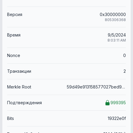
Версия
0x30000000
805306368
Время
9/5/2024
8:03:11 AM
Nonce
0
Транзакции
2
Merkle Root
59d49e913158577027bed9592f8b2470348e0b50f6d30438532149c6845d8097
Подтверждения
999395
Bits
19322e0f