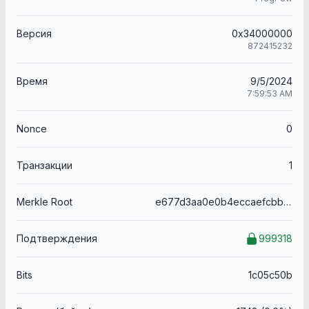
Версия
0x34000000
872415232
Время
9/5/2024
7:59:53 AM
Nonce
0
Транзакции
1
Merkle Root
e677d3aa0e0b4eccaefcbb2ab357fd41daca0e22119b7ecbd3470159f0140eeb
Подтверждения
999318
Bits
1c05c50b