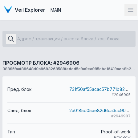
Veil Explorer
MAIN
От
ПРОСМОТР БЛОКА: #2946906
38895faaf89648d0a9693268588feddd5c9a9ea985dbc16419aeb8b2a07d2564
Пред. блок
731f50af55acac57b771b82e9614352a7821c6880e87ceddb58419786402bacd
#2946905
След. блок
2a0185d05ae82d6ca3cc904ec2aff827f5c8b4ee8bb2a9b0763e9058e80488fa
#2946907
Тип
Proof-of-work
ProgPow