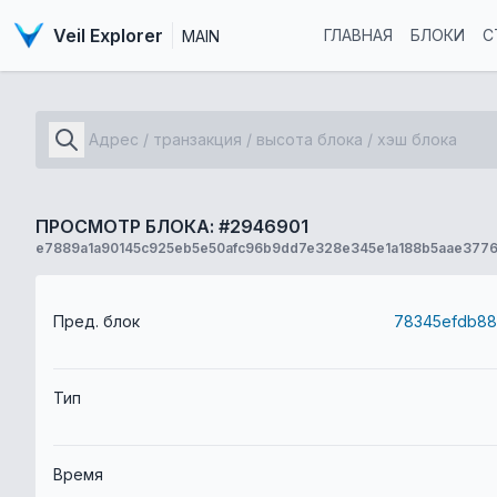
Veil Explorer
ГЛАВНАЯ
БЛОКИ
С
MAIN
ПРОСМОТР БЛОКА: #2946901
e7889a1a90145c925eb5e50afc96b9dd7e328e345e1a188b5aae377
Пред. блок
Тип
Время