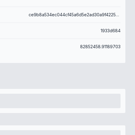
ce9b8a534ec044cf45a6d5e2ad30a9f42253b7691eabfd7f91104caaf9adf4b3
1933d684
82852458.91189703