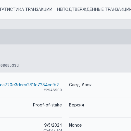
ТАТИСТИКА ТРАНЗАКЦИЙ
НЕПОДТВЕРЖДЁННЫЕ ТРАНЗАКЦИ
66865b33d
78345efdb88ca720e3dcea2811c7284ccfb2031a2cbd133c1b7ba61c84aacb2d
След. блок
#2946900
Proof-of-stake
Версия
9/5/2024
Nonce
7:54:42 AM