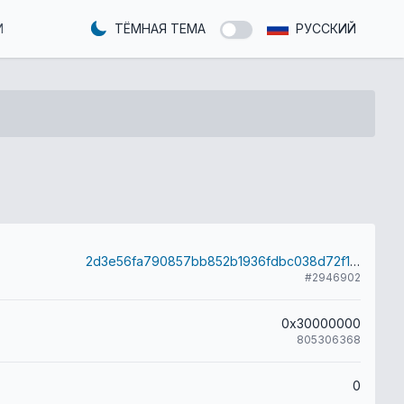
И
ТЁМНАЯ ТЕМА
РУССКИЙ
2d3e56fa790857bb852b1936fdbc038d72f1c6025eb1a1d244b18c830a29d6b8
#2946902
0x30000000
805306368
0