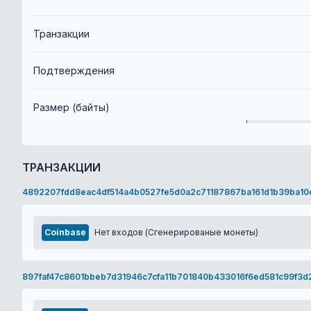
Транзакции
Подтверждения
Размер (байты)
ТРАНЗАКЦИИ
4892207fdd8eac4df514a4b0527fe5d0a2c71187867ba161d1b39ba1
Coinbase
Нет входов (Сгенерированые монеты)
897faf47c8601bbeb7d31946c7cfa11b701840b433016f6ed581c99f3d