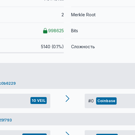
2
Merkle Root
998625
Bits
5140 (0.1%)
Сложность
0c0b6229
10 VEIL
#0
Coinbase
25f793