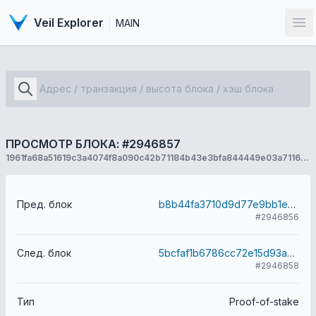
Veil Explorer
MAIN
От
ПРОСМОТР БЛОКА: #2946857
1961fa68a51619c3a4074f8a090c42b71184b43e3bfa844449e03a7116a7e6f8
Пред. блок
b8b44fa3710d9d77e9bb1e0967e41a27c2c46ae53428506ddb14f9bcedd6ee94
#2946856
След. блок
5bcfaf1b6786cc72e15d93aeae0fba4b99d154efec315a290a336171d3960192
#2946858
Тип
Proof-of-stake