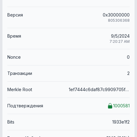
Версия
0x30000000
805306368
Время
9/5/2024
7:20:27 AM
Nonce
0
Транзакции
2
Merkle Root
1ef7444c6daf87c9909705f81c4c5d4ac73521fb7a6f1882dda78d8c7717ed5c
Подтверждения
1000581
Bits
1933e1f2