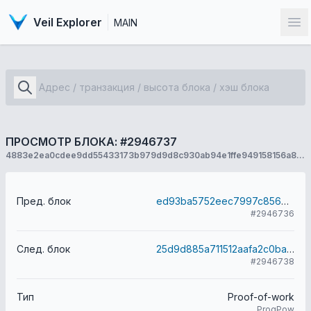
Veil Explorer
MAIN
От
ПРОСМОТР БЛОКА: #2946737
4883e2ea0cdee9dd55433173b979d9d8c930ab94e1ffe949158156a82bcbaf69
Пред. блок
ed93ba5752eec7997c8566fcb0df82a1bec112024f76a438c7b45842e7511fb4
#2946736
След. блок
25d9d885a711512aafa2c0ba28f38fb2295fae7f7f351e711e9fcc1abd3891ea
#2946738
Тип
Proof-of-work
ProgPow