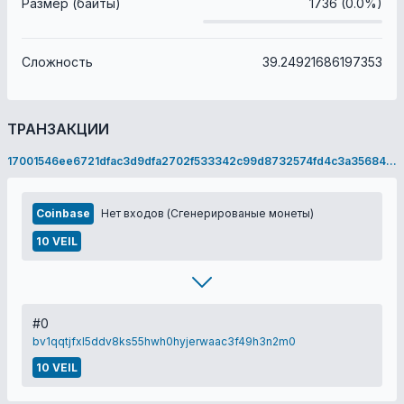
Размер (байты)
1736 (0.0%)
Сложность
39.24921686197353
ТРАНЗАКЦИИ
17001546ee6721dfac3d9dfa2702f533342c99d8732574fd4c3a35684bc0735f
Coinbase
Нет входов (Сгенерированые монеты)
10 VEIL
#0
bv1qqtjfxl5ddv8ks55hwh0hyjerwaac3f49h3n2m0
10 VEIL