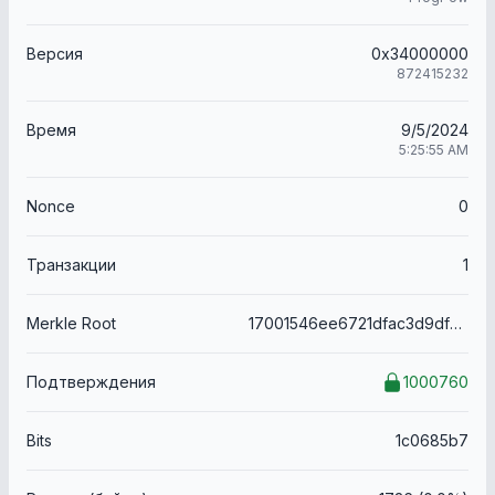
Версия
0x34000000
872415232
Время
9/5/2024
5:25:55 AM
Nonce
0
Транзакции
1
Merkle Root
17001546ee6721dfac3d9dfa2702f533342c99d8732574fd4c3a35684bc0735f
Подтверждения
1000760
Bits
1c0685b7