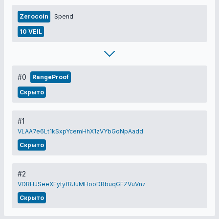
Zerocoin
Spend
10 VEIL
#0
RangeProof
Скрыто
#1
VLAA7e6Lt1kSxpYcemHhX1zVYbGoNpAadd
Скрыто
#2
VDRHJSeeXFytyfRJuMHooDRbuqGFZVuVnz
Скрыто