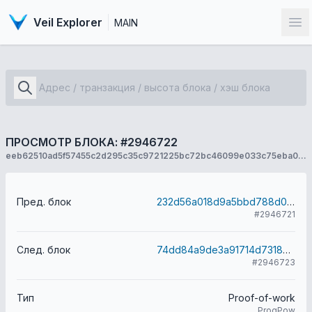
Veil Explorer
MAIN
От
ПРОСМОТР БЛОКА: #2946722
eeb62510ad5f57455c2d295c35c9721225bc72bc46099e033c75eba08efe3411
Пред. блок
232d56a018d9a5bbd788d03d106e6ecab236b88c47a73402ebf4b85d5c2e0a99
#2946721
След. блок
74dd84a9de3a91714d73188dc0b52481f650d3e0d659322b8026d4c5029db5c9
#2946723
Тип
Proof-of-work
ProgPow