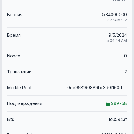
Версия
0x34000000
872415232
Время
9/5/2024
5:04:44 AM
Nonce
0
Транзакции
2
Merkle Root
0ee958190889bc3d0f160da6470da54f34821898fcdf700d14e246be678b6867
Подтверждения
999758
Bits
1c05943f