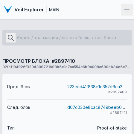
Veil Explorer
MAIN
От
ПРОСМОТР БЛОКА: #2897410
02fc1194926f320d309721b98b6c1d7aa554c6b9a009a690db34e6c7d4d659aa
Пред. блок
223ecd41f838e1d352d6ca2d2b695737c4aaa48d2d685df54c26103a68780375
#2897409
След. блок
d07c030e8cac8749beeb06522ab0f589d27dd7ee11b74417957346732c8a19f8
#2897411
Тип
Proof-of-stake