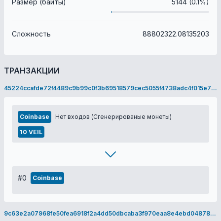
Размер (байты)
5144 (0.1%)
Сложность
88802322.08135203
ТРАНЗАКЦИИ
45224ccafde72f4489c9b99c0f3b69518579cec5055f4738adc4f015e716fe8b
Coinbase
Нет входов (Сгенерированые монеты)
10 VEIL
#0
Coinbase
9c63e2a07968fe50fea6918f2a4dd50dbcaba3f970eaa8e4ebd04878762306c8