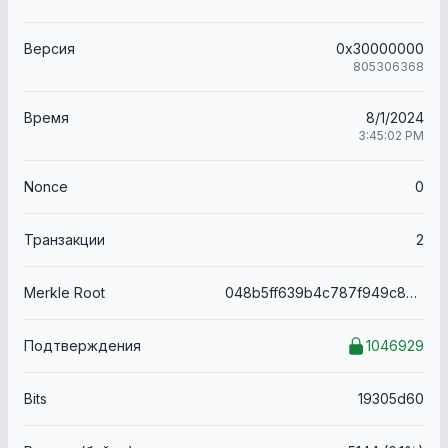
Версия
0x30000000
805306368
Время
8/1/2024
3:45:02 PM
Nonce
0
Транзакции
2
Merkle Root
048b5ff639b4c787f949c88c30029b22f06312bef7c74945322b8cd788d11c32
Подтверждения
1046929
Bits
19305d60