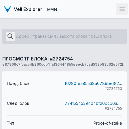
Veil Explorer
MAIN
От
ПРОСМОТР БЛОКА: #2724754
e87906c7fcacc4b260cdb1ffa1364448b5eeecb7ced592b83c62e572f6697670
Пред. блок
f6280fea85538a0789bef82386caa11bd371d4cd24a24e50526950a7e06e6671
#2724753
След. блок
7241554539404bf26bcb6a57589c752883d648725010f9c280e89096f95790fc
#2724755
Тип
Proof-of-stake