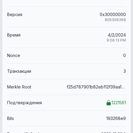
Версия
0x30000000
805306368
Время
4/2/2024
9:06:13 PM
Nonce
0
Транзакции
3
Merkle Root
f25d787901b82eb112f39aa1bd89bf395d3e3542763ac670cfc6a6a6859c7e9e
Подтверждения
1221561
Bits
193268e9