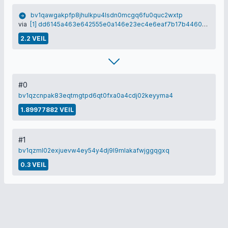
bv1qawgakpfp8jhulkpu4lsdn0mcgq6fu0quc2wxtp
via
[1] dd6145a463e642555e0a146e23ec4e6eaf7b17b446055c2b5a05a53b26e95280
2.2 VEIL
#0
bv1qzcnpak83eqtmgtpd6qt0fxa0a4cdj02keyyma4
1.89977882 VEIL
#1
bv1qzml02exjuevw4ey54y4dj9l9mlakafwjggqgxq
0.3 VEIL