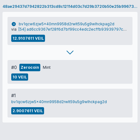
48ae29437d7942822b313cd8c12114d03c7d29b3720b50e25b99673a6f928f60
bv1qcw6zjw5x40mn9958d2rwlt59u5g9wlhckpag2d
via
[54] ad6cc9367ef28f6d7bf99cc4edc2ecffb93939797c605bea8443cf751217476c
12.9107611 VEIL
#0
Zerocoin
Mint
10 VEIL
#1
bv1qcw6zjw5x40mn9958d2rwlt59u5g9wlhckpag2d
2.9007611 VEIL