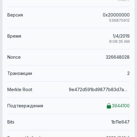
Версия
0x20000000
536870912
Время
1/4/2019
8:08:35 AM
Nonce
326648028
Транзакции
2
Merkle Root
9e472d591bd9877b83d7a8b7fa7d5462c9500d31e99d21ae1393168f445825f0
Подтверждения
3944100
Bits
1b11e647