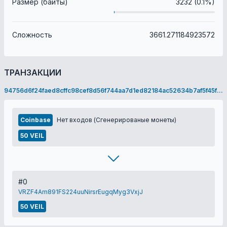
Размер (байты)
3232 (0.1%)
Сложность
3661.271184923572
ТРАНЗАКЦИИ
94756d6f24faed8cffc98cef8d56f744aa7d1ed82184ac52634b7af5f45f264c
Coinbase
Нет входов (Сгенерированые монеты)
50 VEIL
#0
VRZF4Am891FS224uuNirsrEugqMyg3VxjJ
50 VEIL