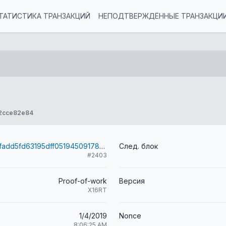
ТАТИСТИКА ТРАНЗАКЦИЙ
НЕПОДТВЕРЖДЁННЫЕ ТРАНЗАКЦИ
2cce82e84
654b2a97915fadd5fd63195dff051945091784f00f2be38a1efd43b7c35ffb35
След. блок
#2403
Proof-of-work
Версия
X16RT
1/4/2019
Nonce
8:06:25 AM