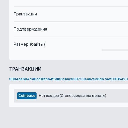
Транзакции
Подтверждения
Размер (байты)
ТРАНЗАКЦИИ
9084ae6d4d40cd10fbb4f6db6c4ac938733eabc5a6db7aef31815428
Coinbase
Нет входов (Сгенерированые монеты)