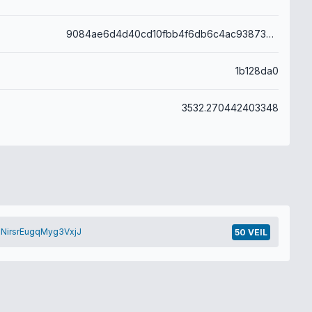
9084ae6d4d40cd10fbb4f6db6c4ac938733eabc5a6db7aef31815428accc77d6
1b128da0
3532.270442403348
NirsrEugqMyg3VxjJ
50 VEIL