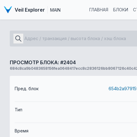
Veil Explorer
ГЛАВНАЯ
БЛОКИ
С
MAIN
ПРОСМОТР БЛОКА: #2404
684c8ca9b0483658156fea0648417ecc8c2836126bb8067126c40c4
Пред. блок
Тип
Время