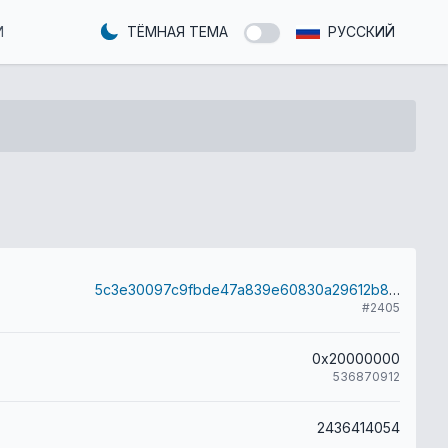
И
ТЁМНАЯ ТЕМА
РУССКИЙ
5c3e30097c9fbde47a839e60830a29612b8c418f946d64fa60e0518ade3d9915
#2405
0x20000000
536870912
2436414054