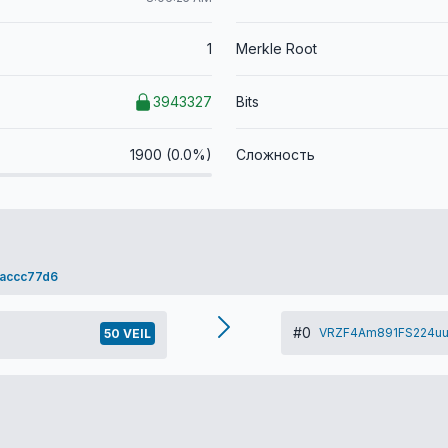
1
Merkle Root
3943327
Bits
1900 (0.0%)
Сложность
accc77d6
#0
VRZF4Am891FS224uu
50 VEIL