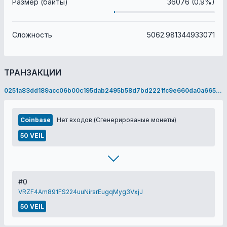
Размер (байты)
36076 (0.9%)
Сложность
5062.981344933071
ТРАНЗАКЦИИ
0251a83dd189acc06b00c195dab2495b58d7bd2221fc9e660da0a6653883b0f0
Coinbase
Нет входов (Сгенерированые монеты)
50 VEIL
#0
VRZF4Am891FS224uuNirsrEugqMyg3VxjJ
50 VEIL