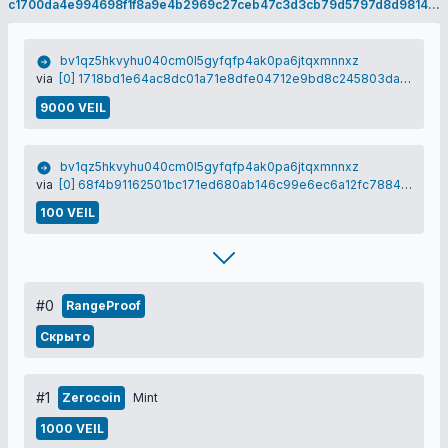
c1700da4e994698f1f8a9e4b2969c27ceb47c3d3cb79d5797d8d9814094ef14d
bv1qz5hkvyhu040cm0l5gyfqfp4ak0pa6jtqxmnnxz
via
[0] 1718bd1e64ac8dc01a71e8dfe04712e9bd8c245803da4f5b41547623727cc076
9000 VEIL
bv1qz5hkvyhu040cm0l5gyfqfp4ak0pa6jtqxmnnxz
via
[0] 68f4b91162501bc171ed680ab146c99e6ec6a12fc788428a9636f7036226aef1
100 VEIL
#0
RangeProof
Скрыто
#1
Zerocoin
Mint
1000 VEIL