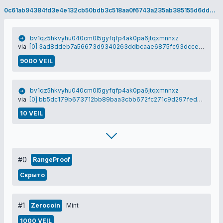
0c61ab94384fd3e4e132cb50bdb3c518aa0f6743a235ab385155d6dd62758af8
bv1qz5hkvyhu040cm0l5gyfqfp4ak0pa6jtqxmnnxz
via
[0] 3ad8ddeb7a56673d9340263ddbcaae6875fc93dccef70fb938a23012da2aa8a0
9000 VEIL
bv1qz5hkvyhu040cm0l5gyfqfp4ak0pa6jtqxmnnxz
via
[0] bb5dc179b673712bb89baa3cbb672fc271c9d297fed3563ac28629840a75f0f5
10 VEIL
#0
RangeProof
Скрыто
#1
Zerocoin
Mint
1000 VEIL