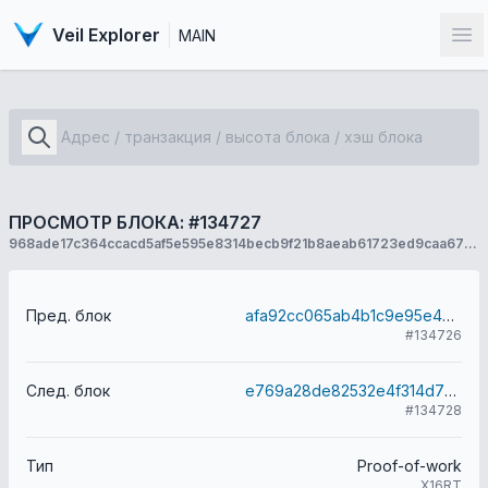
Veil Explorer
MAIN
От
ПРОСМОТР БЛОКА: #134727
968ade17c364ccacd5af5e595e8314becb9f21b8aeab61723ed9caa672b188ba
Пред. блок
afa92cc065ab4b1c9e95e434589a43b3d67e9694828c1cab95f3b3eed2c2d5e8
#134726
След. блок
e769a28de82532e4f314d72d788d28bf780017c173db1957b185f5765da63db0
#134728
Тип
Proof-of-work
X16RT