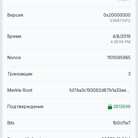
Версия
0x20000000
536870912
Время
4/8/2019
4:45:56 PM
Nonce
1101095985
Транзакции
3
Merkle Root
fd74a3c193062d87b1a33ae2ed6adbf502f2a81f179dfedf29444ad50d1cd47b
Подтверждения
3813696
Bits
1b0cf1a7