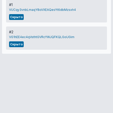
#1
VUCqy3vnbLmaqY8oVXEAQesYt6dbMzsxh4
Скрыто
#2
VG1hEE4ec4qVsthtGVRcYWJQFKQLGoUGim
Скрыто