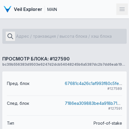
Veil Explorer
MAIN
От
ПРОСМОТР БЛОКА: #127590
bc39b556383d9503e6247d2dcb54048245b6a5387dc2b7dd6eab1970e4a75431
Пред. блок
67681c4a26c1af993f80c5fed33fd9ce2f2491826b7681d4fa4e71beffe81b21
#127589
След. блок
7186ea309883be4a918b7152c991d8fbc6e287d2776ae7034d9fdefa1a435b20
#127591
Тип
Proof-of-stake