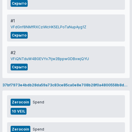
Скрыто
#1
VFdGnf8NMfRXCziWcHK5ELPoTaNupAyg1Z
Скрыто
#2
VFiQNTduW4BGEVYx7tjw2BppwGDBxwjQYU
Скрыто
37bf7973e4bdb28da59a73c83ce85ca0e8e708b28f0a4800558b8d460bc0f640
Zerocoin
Spend
10 VEIL
Zerocoin
Spend