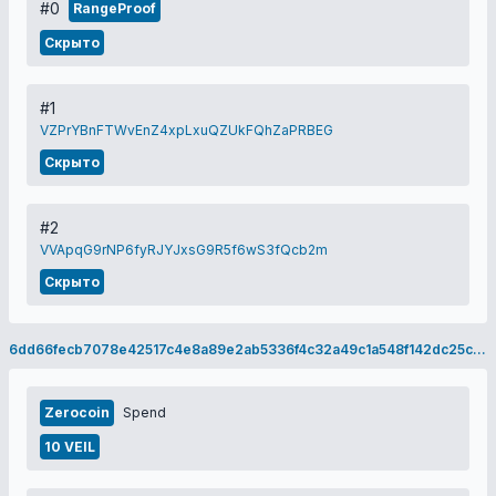
#0
RangeProof
Скрыто
#1
VZPrYBnFTWvEnZ4xpLxuQZUkFQhZaPRBEG
Скрыто
#2
VVApqG9rNP6fyRJYJxsG9R5f6wS3fQcb2m
Скрыто
6dd66fecb7078e42517c4e8a89e2ab5336f4c32a49c1a548f142dc25c2fd2437
Zerocoin
Spend
10 VEIL