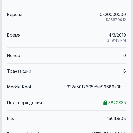
Версия
0x20000000
536870912
Время
4/3/2019
3:19:45 PM
Nonce
0
Транзакции
6
Merkle Root
332e50f7605c5e99686a3b5d7b88e22fc4659556e32fa09e6e917d3d6a8d74c5
Подтверждения
3820835
Bits
1a01b908