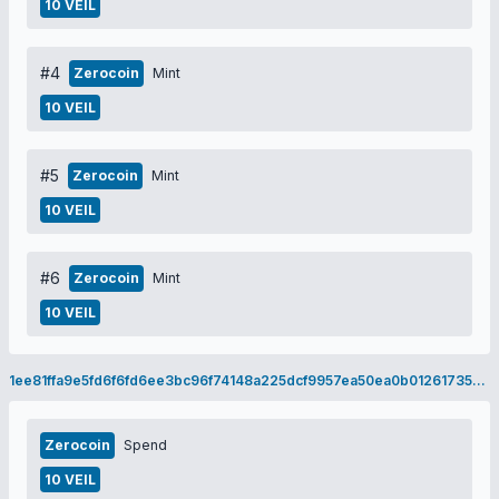
10 VEIL
#4
Zerocoin
Mint
10 VEIL
#5
Zerocoin
Mint
10 VEIL
#6
Zerocoin
Mint
10 VEIL
1ee81ffa9e5fd6f6fd6ee3bc96f74148a225dcf9957ea50ea0b01261735d230a
Zerocoin
Spend
10 VEIL