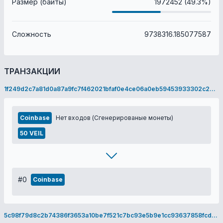
Размер (байты)
1972452 (49.3%)
Сложность
9738316.185077587
ТРАНЗАКЦИИ
1f249d2c7a81d0a87a9fc7f462021bfaf0e4ce06a0eb59453933302c2d25c071
Coinbase
Нет входов (Сгенерированые монеты)
50 VEIL
#0
Coinbase
5c98f79d8c2b74386f3653a10be7f521c7bc93e5b9e1cc93637858fcdabb637a