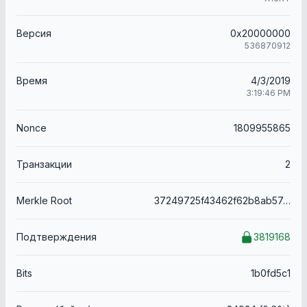
Версия
0x20000000
536870912
Время
4/3/2019
3:19:46 PM
Nonce
1809955865
Транзакции
2
Merkle Root
37249725f43462f62b8ab57a828d8021d584d8674cefd8ae01c8943752288167
Подтверждения
3819168
Bits
1b0fd5c1