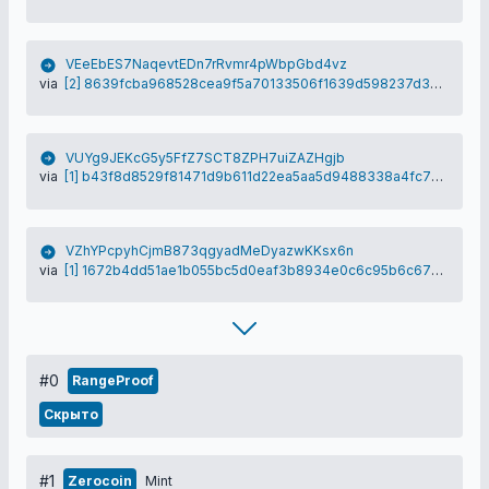
VEeEbES7NaqevtEDn7rRvmr4pWbpGbd4vz
via
[2] 8639fcba968528cea9f5a70133506f1639d598237d36d593340d4a2cace72551
VUYg9JEKcG5y5FfZ7SCT8ZPH7uiZAZHgjb
via
[1] b43f8d8529f81471d9b611d22ea5aa5d9488338a4fc76b072f8cac3adee99772
VZhYPcpyhCjmB873qgyadMeDyazwKKsx6n
via
[1] 1672b4dd51ae1b055bc5d0eaf3b8934e0c6c95b6c673c1f99b7c35c79d9ee016
#0
RangeProof
Скрыто
#1
Zerocoin
Mint