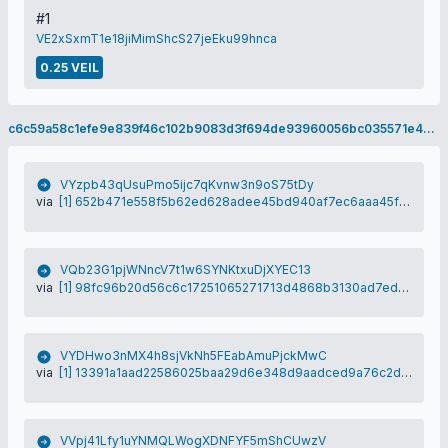
#1
VE2xSxmT1e18jiMimShcS27jeEku99hnca
0.25 VEIL
c6c59a58c1efe9e839f46c102b9083d3f694de93960056bc035571e4df0c4889
VYzpb43qUsuPmo5ijc7qKvnw3n9oS75tDy
via
[1] 652b471e558f5b62ed628adee45bd940af7ec6aaa45f2e806d3a0b7778f3494c
VQb23G1pjWNncV7t1w6SYNKtxuDjXYEC13
via
[1] 98fc96b20d56c6c17251065271713d4868b3130ad7ed60a19f53d152640296b5
VYDHwo3nMX4h8sjVkNh5FEabAmuPjckMwC
via
[1] 13391a1aad22586025baa29d6e348d9aadced9a76c2dace7814df4002051b43a
VVpj41Lfy1uYNMQLWogXDNFYF5mShCUwzV