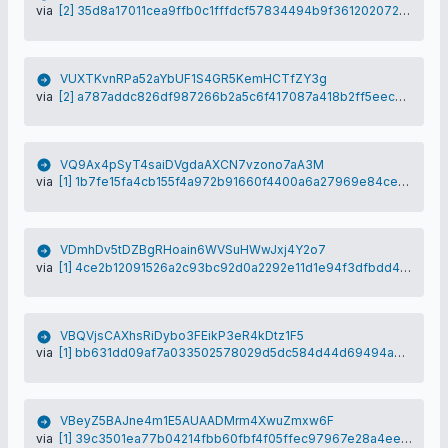
via
[2] 35d8a17011cea9ffb0c1fffdcf57834494b9f361202072485ccb79bb229b5271
VUXTKvnRPa52aYbUF1S4GR5KemHCTfZY3g
via
[2] a787addc826df987266b2a5c6f417087a418b2ff5eec2a156ef63c6aaf430a7d
VQ9Ax4pSyT4saiDVgdaAXCN7vzono7aA3M
via
[1] 1b7fe15fa4cb155f4a972b91660f4400a6a27969e84cec09c65209cf266a905a
VDmhDv5tDZBgRHoain6WVSuHWwJxj4Y2o7
via
[1] 4ce2b12091526a2c93bc92d0a2292e11d1e94f3dfbdd4ad7b1958924c95d17b0
VBQVjsCAXhsRiDybo3FEikP3eR4kDtz1F5
via
[1] bb631dd09af7a033502578029d5dc584d44d69494aee32c2e76582663ed1aebf
VBeyZ5BAJne4m1E5AUAADMrm4XwuZmxw6F
via
[1] 39c3501ea77b04214fbb60fbf4f05ffec97967e28a4ee4ea11ec14e54c370751