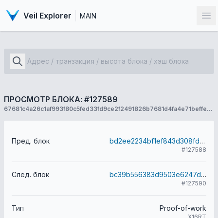
Veil Explorer
MAIN
От
ПРОСМОТР БЛОКА: #127589
67681c4a26c1af993f80c5fed33fd9ce2f2491826b7681d4fa4e71beffe81b21
Пред. блок
bd2ee2234bf1ef843d308fd79433d9a6f6bb994805fdcec7536e6a38815da155
#127588
След. блок
bc39b556383d9503e6247d2dcb54048245b6a5387dc2b7dd6eab1970e4a75431
#127590
Тип
Proof-of-work
X16RT