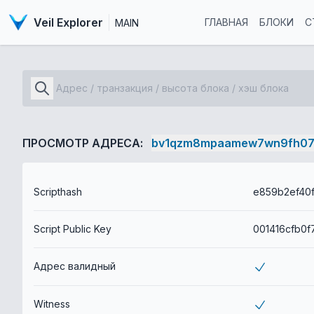
Veil Explorer
ГЛАВНАЯ
БЛОКИ
С
MAIN
ПРОСМОТР АДРЕСА:
bv1qzm8mpaamew7wn9fh07
Scripthash
Script Public Key
Адрес валидный
Witness