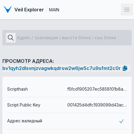
Veil Explorer
MAIN
От
ПРОСМОТР АДРЕСА:
bv1qyh2dlsvnjzvagwkqdrsw2w6jw5c7u9sfmt2c0r
Scripthash
f5fcd1905207ec5858101b8abdf8ff0b03eba1ab999b9221654d2a32a6713ae8
Script Public Key
001425d4dfc1939099d43ac068e0e53b527531ee1609
Адрес валидный