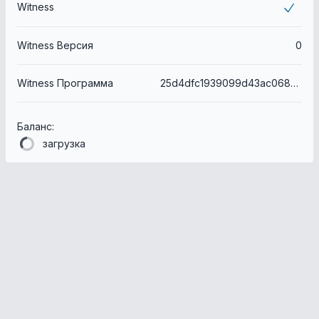
Witness
Witness Версия
0
Witness Программа
25d4dfc1939099d43ac068e0e53b527531ee1609
Баланс:
загрузка