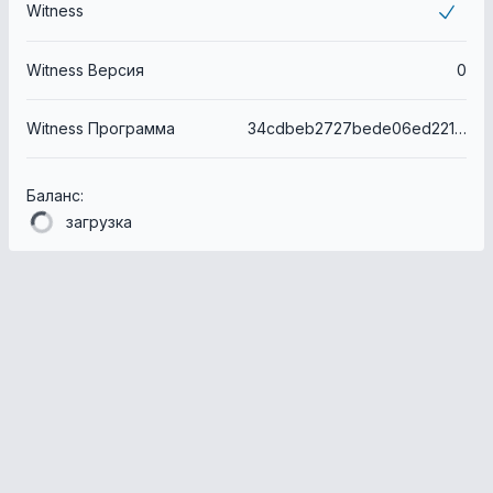
Witness
Witness Версия
0
Witness Программа
34cdbeb2727bede06ed2219546d7ea86d3e507c6
Баланс:
загрузка