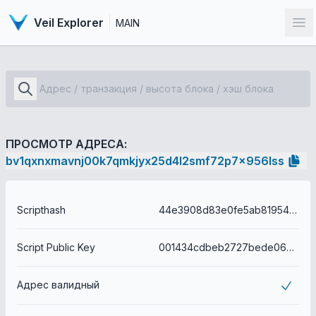
Veil Explorer
MAIN
От
ПРОСМОТР АДРЕСА:
bv1qxnxmavnj00k7qmkjyx25d4l2smf72p7x956lss
Scripthash
44e3908d83e0fe5ab81954b58f9f6bf2b6d66795caf7547aa11a6fd758b6fa14
Script Public Key
001434cdbeb2727bede06ed2219546d7ea86d3e507c6
Адрес валидный