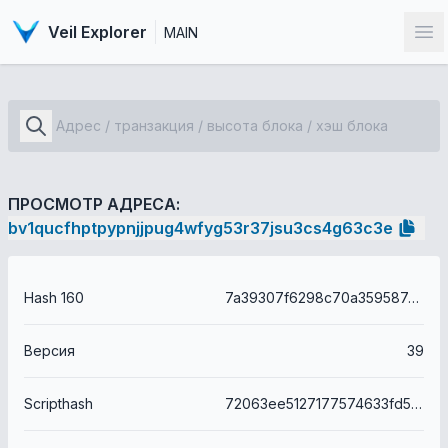
Veil Explorer
MAIN
От
ПРОСМОТР АДРЕСА:
bv1qucfhptpypnjjpug4wfyg53r37jsu3cs4g63c3e
Hash 160
7a39307f6298c70a35958741f93adcb7acef8ed96ef1799f241e
Версия
39
Scripthash
72063ee5127177574633fd565bda45cb60e4134a201816a9ac84a35a9f3af336