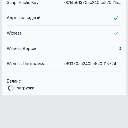
Script Public Key
0014e61370ac240ce520f11572488a4471f4a1c8e215
Адрес валидный
Witness
Witness Версия
0
Witness Программа
e61370ac240ce520f11572488a4471f4a1c8e215
Баланс:
загрузка