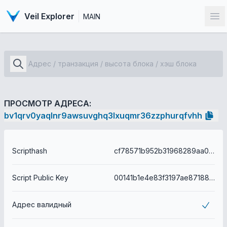
Veil Explorer
MAIN
От
ПРОСМОТР АДРЕСА:
bv1qrv0yaqlnr9awsuvghq3lxuqmr36zzphurqfvhh
Scripthash
cf78571b952b31968289aa0527cf3827254f4b082e665624ba3ef0118b686130
Script Public Key
00141b1e4e83f3197ae87188b823f3701b1c742106fc
Адрес валидный