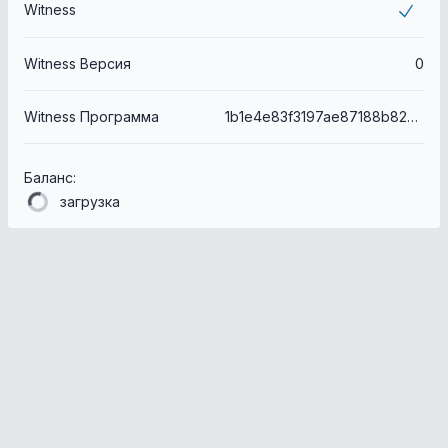
Witness
Witness Версия
0
Witness Программа
1b1e4e83f3197ae87188b823f3701b1c742106fc
Баланс:
загрузка