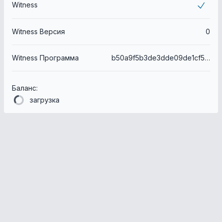
Witness
Witness Версия
0
Witness Программа
b50a9f5b3de3dde09de1cf5d6361265240afdc3b
Баланс:
загрузка