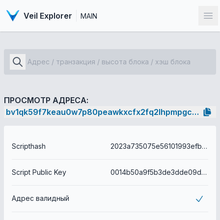
Veil Explorer
MAIN
От
ПРОСМОТР АДРЕСА:
bv1qk59f7keau0w7p80peawkxcfx2fq2lhpmpgcsy3
Scripthash
2023a735075e56101993efbaf7e1241000e557cd5f9ce5b091b8225e6d5ba3dc
Script Public Key
0014b50a9f5b3de3dde09de1cf5d6361265240afdc3b
Адрес валидный