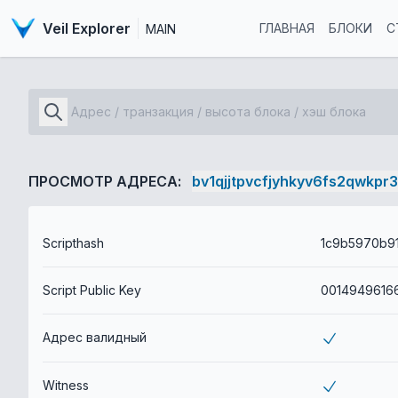
Veil Explorer
ГЛАВНАЯ
БЛОКИ
С
MAIN
ПРОСМОТР АДРЕСА:
bv1qjjtpvcfjyhkyv6fs2qwkpr
Scripthash
Script Public Key
Адрес валидный
Witness