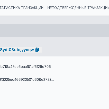
ТАТИСТИКА ТРАНЗАКЦИЙ
НЕПОДТВЕРЖДЁННЫЕ ТРАНЗАКЦИ
38ydt08utqjyycqw
1c9b5970b91b7f8a47ec6eaaf81af6f29e706976db3cac08b9767acedeb1f9ba
0014949616613225ec466930501d608e272356f3f160