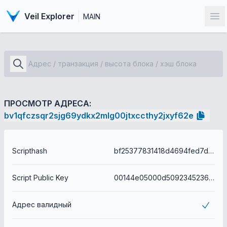
Veil Explorer
MAIN
От
ПРОСМОТР АДРЕСА:
bv1qfczsqr2sjg69ydkx2mlg00jtxccthy2jxyf62e
Scripthash
bf25377831418d4694fed7ddacdba82bdc9c3901d804c427ad218ca740d95dae
Script Public Key
00144e05000d5092345236c656fe87be4b3630bb9152
Адрес валидный