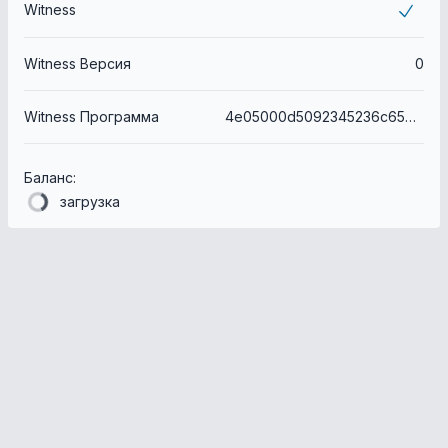
Witness
Witness Версия
0
Witness Программа
4e05000d5092345236c656fe87be4b3630bb9152
Баланс:
загрузка