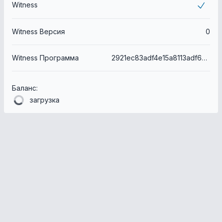
Witness
Witness Версия
0
Witness Программа
2921ec83adf4e15a8113adf65390e99dc7e78b7e
Баланс:
загрузка