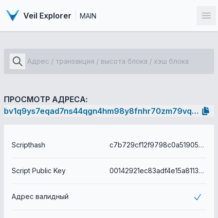
Veil Explorer
MAIN
От
ПРОСМОТР АДРЕСА:
bv1q9ys7eqad7ns44qgn4hm98y8fnhr70zm79vqty5
Scripthash
c7b729cf12f9798c0a51905dbaeb902f62b692adcec7f32d617a7fa758ae8573
Script Public Key
00142921ec83adf4e15a8113adf65390e99dc7e78b7e
Адрес валидный