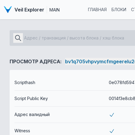
Veil Explorer
ГЛАВНАЯ
БЛОКИ
С
MAIN
ПРОСМОТР АДРЕСА:
bv1q705vhpvymcfmgeerelu2
Scripthash
Script Public Key
Адрес валидный
Witness