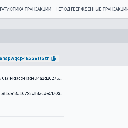
ТАТИСТИКА ТРАНЗАКЦИЙ
НЕПОДТВЕРЖДЁННЫЕ ТРАНЗАКЦИ
ehspwqcp48339rt5zn
0e078fd59476131f4dacde1ade04a2d262766939191521a410099dc3e3922e48
0014f3e8cb8584de13b46723cff8acde0170301a9e31