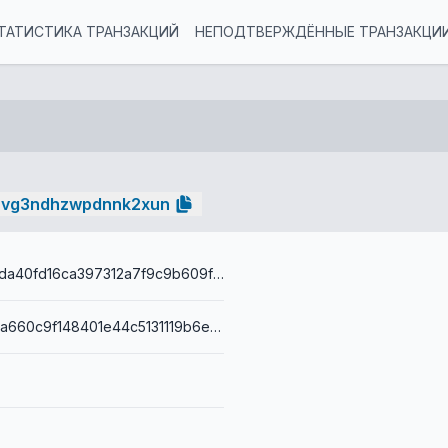
ТАТИСТИКА ТРАНЗАКЦИЙ
НЕПОДТВЕРЖДЁННЫЕ ТРАНЗАКЦИ
zvg3ndhzwpdnnk2xun
99007fb805da40fd16ca397312a7f9c9b609faad9ca03731e10609e89ff87f64
0014ad2315da660c9f148401e44c5131119b6e2705b3