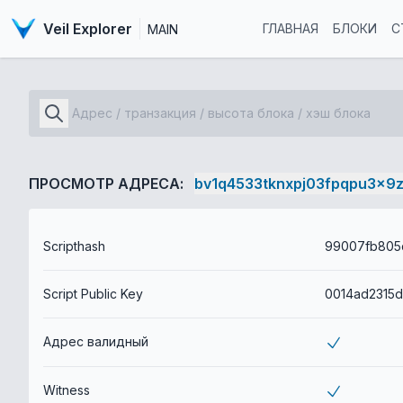
Veil Explorer
ГЛАВНАЯ
БЛОКИ
С
MAIN
ПРОСМОТР АДРЕСА:
bv1q4533tknxpj03fpqpu3x9
Scripthash
Script Public Key
Адрес валидный
Witness