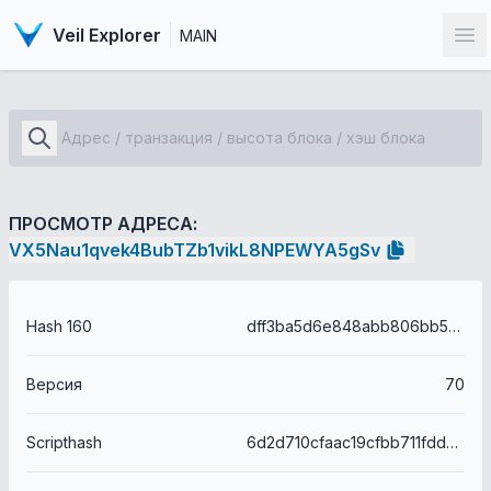
Veil Explorer
MAIN
От
ПРОСМОТР АДРЕСА:
VX5Nau1qvek4BubTZb1vikL8NPEWYA5gSv
Hash 160
dff3ba5d6e848abb806bb55d25da5dbef4e4a6f7
Версия
70
Scripthash
6d2d710cfaac19cfbb711fdd885254299c399057e0d65d971aa05c9c9340a07a