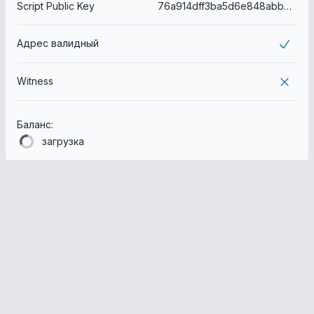
Script Public Key
76a914dff3ba5d6e848abb806bb55d25da5dbef4e4a6f788ac
Адрес валидный
Witness
Баланс:
загрузка