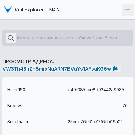
Veil Explorer
MAIN
От
ПРОСМОТР АДРЕСА:
VW3Th43hZn8mioNgARN7BVgYs1AFsgKG6w
Hash 160
d49f085cce8d92442a8985659330dfce6d4d91d1
Версия
70
Scripthash
25cee76c61b7716cb09a0fe3f4a67779dec3eda26fe46d5d5e7721ee2da0bb0d