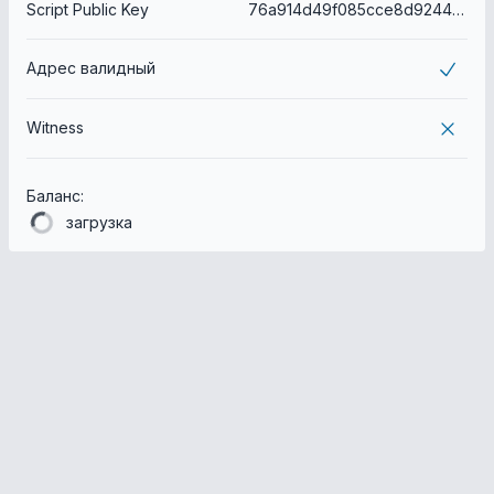
Script Public Key
76a914d49f085cce8d92442a8985659330dfce6d4d91d188ac
Адрес валидный
Witness
Баланс:
загрузка