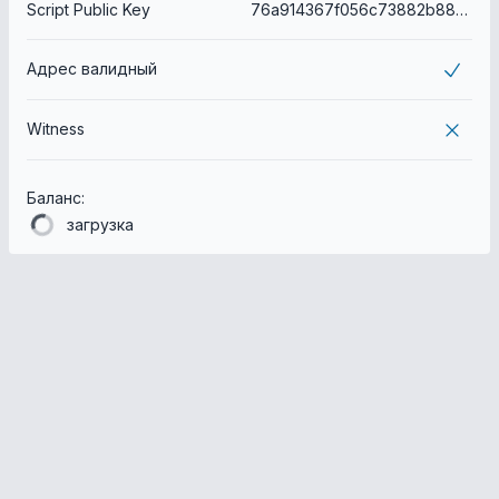
Script Public Key
76a914367f056c73882b88cab79ce69dd76198cee5215488ac
Адрес валидный
Witness
Баланс:
загрузка