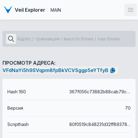
Veil Explorer
MAIN
От
ПРОСМОТР АДРЕСА:
VFdNaYi5h9SVqpm8fpBkVCVSggp5eYTfyB
Hash 160
367f056c73882b88cab79ce69dd76198cee52154
Версия
70
Scripthash
80f0519c848231d32ff89378a9fbc8094681da7494d456d906abafec9a031691